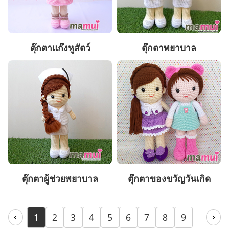
ตุ๊กตาแก๊งหูสัตว์
ตุ๊กตาพยาบาล
ตุ๊กตาผู้ช่วยพยาบาล
ตุ๊กตาของขวัญวันเกิด
1
2
3
4
5
6
7
8
9
‹
›