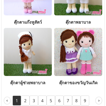
ตุ๊กตาแก๊งหูสัตว์
ตุ๊กตาพยาบาล
ตุ๊กตาผู้ช่วยพยาบาล
ตุ๊กตาของขวัญวันเกิด
1
2
3
4
5
6
7
8
9
‹
›