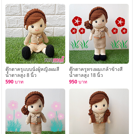
ตุ๊กตาครูแบบนั่งผู้หญิงผมสี
ตุ๊กตาครูทรงผมเกล้าข้างสี
น้ำตาลสูง 8 นิ้ว
น้ำตาลสูง 18 นิ้ว
590
บาท
950
บาท