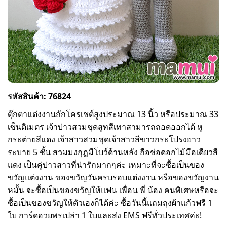
รหัสสินค้า: 76824
ตุ๊กตาแต่งงานถักโครเชต์สูงประมาณ 13 นิ้ว หรือประมาณ 33
เซ็นติเมตร เจ้าบ่าวสวมชุดสูทสีเทาสามารถถอดออกได้ หู
กระต่ายสีแดง เจ้าสาวสวมชุดเจ้าสาวสีขาวกระโปรงยาว
ระบาย 5 ชั้น สวมมงกุฎมีโบว์ด้านหลัง ถือช่อดอกไม้มือเดียวสี
แดง เป็นคู่บ่าวสาวที่น่ารักมากๆค่ะ เหมาะที่จะซื้อเป็นของ
ขวัญแต่งงาน ของขวัญวันครบรอบแต่งงาน หรือของขวัญงาน
หมั้น จะซื้อเป็นของขวัญให้แฟน เพื่อน พี่ น้อง คนพิเศษหรือจะ
ซื้อเป็นของขวัญให้ตัวเองก็ได้ค่ะ ซื้อวันนี้แถมถุงผ้าแก้วฟรี 1
ใบ การ์ดอวยพรเปล่า 1 ใบและส่ง EMS ฟรีทั่วประเทศค่ะ!