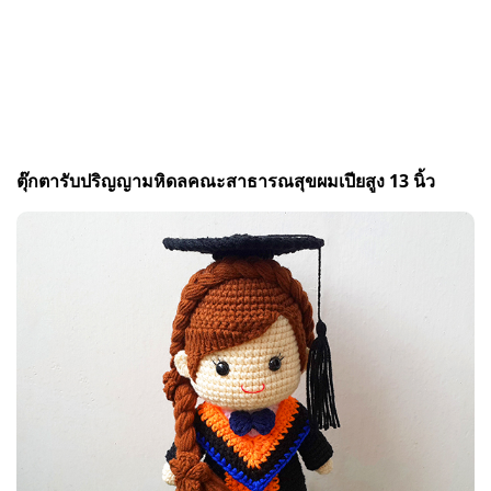
ตุ๊กตารับปริญญามหิดลคณะสาธารณสุขผมเปียสูง 13 นิ้ว