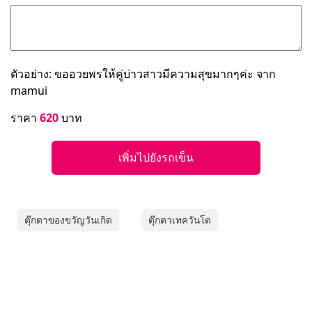
ตัวอย่าง: ขออวยพรให้คู่บ่าวสาวมีความสุขมากๆค่ะ จาก
mamui
ราคา
620
บาท
เพิ่มไปยังรถเข็น
ตุ๊กตาของขวัญวันเกิด
ตุ๊กตาเทควันโด