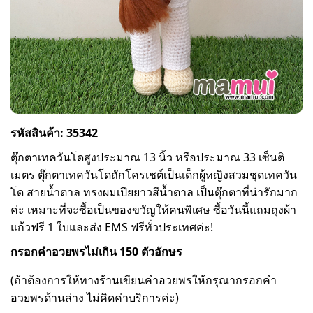
รหัสสินค้า: 35342
ตุ๊กตาเทควันโดสูงประมาณ 13 นิ้ว หรือประมาณ 33 เซ็นติ
เมตร ตุ๊กตาเทควันโดถักโครเชต์เป็นเด็กผู้หญิงสวมชุดเทควัน
โด สายน้ำตาล ทรงผมเปียยาวสีน้ำตาล เป็นตุ๊กตาที่น่ารักมาก
ค่ะ เหมาะที่จะซื้อเป็นของขวัญให้คนพิเศษ ซื้อวันนี้แถมถุงผ้า
แก้วฟรี 1 ใบและส่ง EMS ฟรีทั่วประเทศค่ะ!
กรอกคำอวยพรไม่เกิน 150 ตัวอักษร
(ถ้าต้องการให้ทางร้านเขียนคำอวยพรให้กรุณากรอกคำ
อวยพรด้านล่าง ไม่คิดค่าบริการค่ะ)