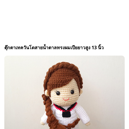
ตุ๊กตาเทควันโดสายน้ำตาลทรงผมเปียยาวสูง 13 นิ้ว