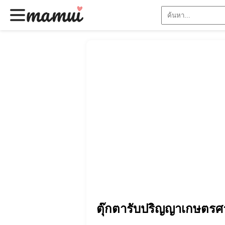
ตุ๊กตารับปริญญาเกษตรศา