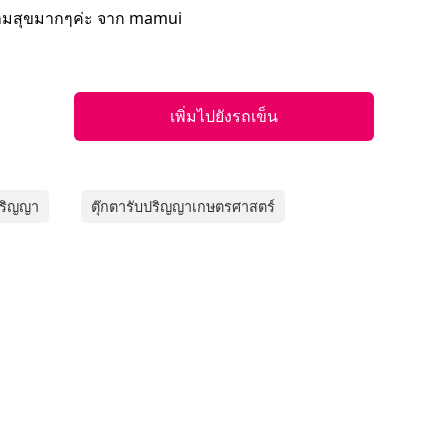
ความสุขมากๆค่ะ จาก mamui
เพิ่มไปยังรถเข็น
ปริญญา
ตุ๊กตารับปริญญาเกษตรศาสตร์