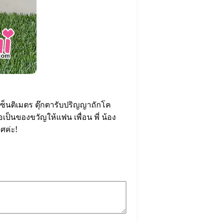
็นติเมตร ตุ๊กตารับปริญญาถักโค
เป็นของขวัญให้แฟน เพื่อน พี่ น้อง
ศค่ะ!