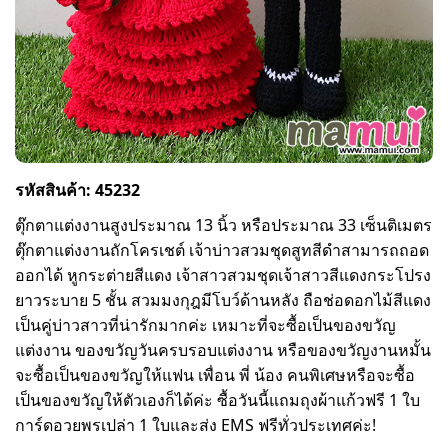
รหัสสินค้า: 45232
ตุ๊กตาแต่งงานสูงประมาณ 13 นิ้ว หรือประมาณ 33 เซ็นติเมตร
ตุ๊กตาแต่งงานถักโครเชต์ เจ้าบ่าวสวมชุดสูทสีดำสามารถถอด
ออกได้ หูกระต่ายสีแดง เจ้าสาวสวมชุดเจ้าสาวสีแดงกระโปรง
ยาวระบาย 5 ชั้น สวมมงกุฎมีโบว์ด้านหลัง ถือช่อดอกไม้สีแดง
เป็นคู่บ่าวสาวที่น่ารักมากค่ะ เหมาะที่จะซื้อเป็นของขวัญ
แต่งงาน ของขวัญวันครบรอบแต่งงาน หรือของขวัญงานหมั้น
จะซื้อเป็นของขวัญให้แฟน เพื่อน พี่ น้อง คนพิเศษหรือจะซื้อ
เป็นของขวัญให้ตัวเองก็ได้ค่ะ ซื้อวันนี้แถมถุงผ้าแก้วฟรี 1 ใบ
การ์ดอวยพรเปล่า 1 ใบและส่ง EMS ฟรีทั่วประเทศค่ะ!