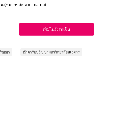
ความสุขมากๆค่ะ จาก mamui
เพิ่มไปยังรถเข็น
ปริญญา
ตุ๊กตารับปริญญามหาวิทยาลัยนเรศวร